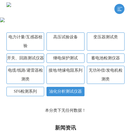
电力计量/互感器校
高压试验设备
变压器测试类
验
开关、回路测试仪器
继电保护测试
蓄电池检测仪器
电缆/线路/避雷器检
接地/绝缘电阻系列
无功补偿/发电机检
测类
测类
SF6检测系列
油化分析测试仪器
本分类下无任何数据！
新闻资讯