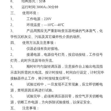
8、 结构形式：分体
9、 运行时间:3000A≤30分钟
三、 使用环境：
1、 工作电源：220V
2、 环境温度：—10℃—40℃
3、 产品周围应无严重影响变压器绝缘的气体蒸气，化
学性沉积灰尘、污垢及其它爆炸性介质的场所。
四、 使用方法及注意事项：
1、 仪器必须有良好接地。
2、 接通电源，电源信号灯亮，按启动按钮，工作信号
灯亮，此时升流器等待升流。
3、 顺时针均匀旋转调压器，注意操作台上输出电流指
示直到所需的大电流。按计时按钮，时间自行设定，计时完毕
接触器停止工作，将计时按钮复位即可。
4、 试验过程中，一旦发现不正常现象，应立即切断电
源，查明原因后再进行试验。
5、 试验完毕，必须将调压器回零，按空气开关切断电
源，切断工作电源，方向拆除试验接线，以保证安全。
五、 注意事项：