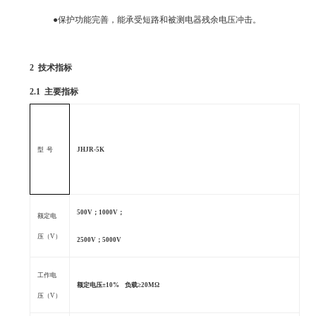
●保护功能完善，能承受短路和被测电器残余电压冲击。
2
技术指标
2.1
主要指标
型
号
JHJR-5K
500V
；
1000V
；
额定电
压（
V
）
2500V
；
5000V
工作电
额定电压±
10%
负载≥
20M
Ω
压（
V
）