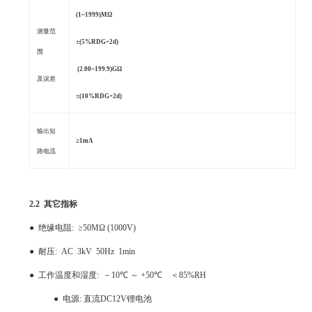
(1~1999)M
Ω
测量范
±
(5%RDG+2d)
围
(2.00~199.9)G
Ω
及误差
±
(10%RDG+2d)
输出短
≥
1mA
路电流
2.2
其它指标
●
绝缘电阻
:
≥
50MΩ (1000V)
●
耐压
: AC 3kV 50Hz 1min
●
工作温度和湿度
:
－
10
℃
～
+50
℃
＜
85%RH
●
电源
:
直流
DC12V
锂电池