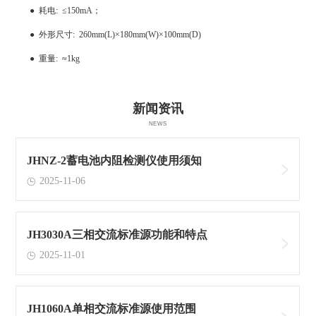
●
耗电
:
≤
150mA
；
●
外形尺寸
: 260mm(L)
×
180mm(W)
×
100mm(D)
●
重量
:
≈
1kg
新闻资讯
NEWS
JHNZ-2蓄电池内阻检测仪使用须知
2025-11-06
JH3030A三相交流标准源功能和特点
2025-11-01
JH1060A单相交流标准源使用范围