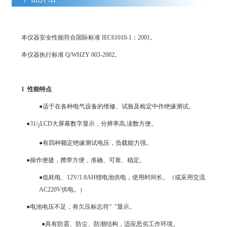
本仪器安全性能符合国际标准
IEC61010-1
：
2001
。
本仪器执行标准
Q/WHZY 003-2002
。
1
性能特点
●适于在各种电气设备的维修、试验及检定中作绝缘测试。
●
3
1
/
LCD
大屏幕数字显示，分辨率高
,
读数方便。
2
●有四种额定绝缘测试电压，负载能力强。
●操作便捷，携带方便，准确、可靠、稳定。
●低耗电、
12V/1.8AH
锂电池供电，使用时间长。（或采用交流
AC220V
供电。）
●电池电压不足，有欠压标志符“
”显示。
●具有防震、防尘、防潮结构，适应恶劣工作环境。