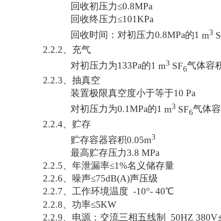
回收初压力
≤0.8MPa
回收终压力
≤101KPa
3
回收时间：对初压力
0.8MPa
的1
m
S
2.2.2
、充气
3
对初压力为
133
Pa
的1
m
SF
气体容
6
2.2.3
、抽真空
装置极限真空度小于等于
10
Pa
3
对初压力为
0.1MPa
的1
m
SF
气体
6
2.2.4
、贮存
3
贮存容器容积
0.05m
最高贮存压力
3.8
MPa
2.2.5
、年泄漏率
≤
1%
名义储存量
2.2.6
、噪声
≤75dB(A)声压级
2.2.7
、工作环境温度 -10°- 40℃
5
2.2.8
、功率≤
KW
2.2.9
、电源：交流三相五线制 50HZ 380V±