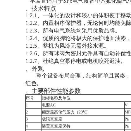
本装置适用于SF6电气设备中六氟化硫
、技术特点
1.2.1
、一体化的设计和较小的体积便于移
1.2.2
、内置相序保护器，无论何时均能免
1.2.3
、所有电气系统均采用优质品牌。
1.2.4
、优质的脚轮将极大的保护地面油漆
1.2.5
、整机为风冷无需外接水源。
1.2.6
、所有球阀为密封元件具有自动补偿
1.2.7
、杜绝真空泵停电或电机咬死返油。
、
外观
整个设备布局合理，结构简单且紧凑，
红色。
、主要部件性能参数
序号
指标名称及单位
1
电源
AC
V
2
额定最高储气压力（
20
℃
）
MP
3
极限真空度
Pa
4
装置真空度保持
Pa