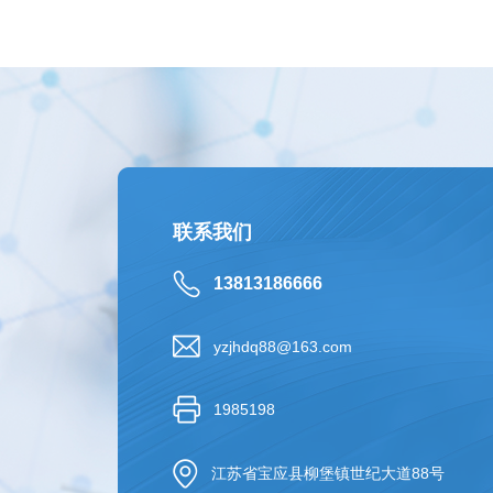
联系我们
13813186666
yzjhdq88@163.com
1985198
江苏省宝应县柳堡镇世纪大道88号