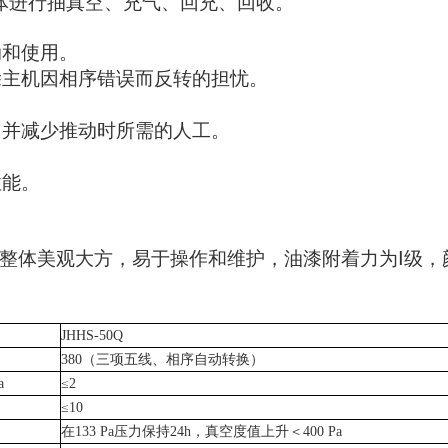
气体进行抽真空、充气、回充、回收。
动和使用。
除主机因相序错误而反转的担忧。
，并减少推动时所需的人工。
性能。
整体美观大方，易于操作和维护，油漆附着力为Ⅰ级，
JHHS-50Q
380
（三项五线、相序自动转换）
a
≤
2
≤10
在
133 Pa
压力保持
24h
，真空度值上升＜
400 Pa