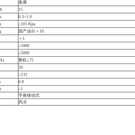
泰康
h
15
a
0.3~1.0
a
≤101 Kpa
g
国产油分＜
10
＜
1
≥1000
≥5000
A)
整机
≤75
50
≤133
a
0.8
h
≥1
手推移动式
风冷