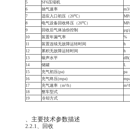
5
SF6
压缩机
6
抽气速率
m3/
7
适应入口初压（
20
℃）
MP
8
电气设备回收终压（
20
℃
）
MP
9
回收后气体油份控制
μg/
10
装置年漏气率
%
11
装置连续无故障运转时间
h
12
累积无故障运转时间
h
13
噪声水平
dB(
14
储罐
L
15
充气初压
(pa)
pa
16
充气终压
(mpa)
mp
17
充气速率（
m
³
/h
）
m
³
/
18
整车型式
19
冷却方式
、主要技术参数描述
2.2.1
、回收