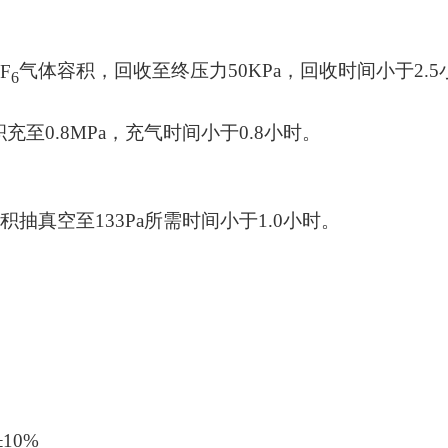
F
气体容积，回收至终压力
50KPa
，回收时间小于2.5
6
积充至
0.8MPa
，
充气
时间小于0.8小时。
容积抽真空至
133
Pa
所需
时间小于1.0小时。
10%