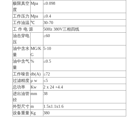
极限真空
Mpa
≤0.098
度
工作压力
Mpa
≤0.4
工作油温
℃
30-70
工 作 电 源
50Hz 380V三相四线
油击穿电
≥60
压
油中含水
MG/K
5-10
量
G
油中含气
%
≤0.5
量
工作噪音
db(A)
≤72
过滤精度
μ w
≤5
总功率
Kw
2 x 24 +4.4
进出油管
mm
38
径
外型尺寸
m
1.5x1.1x1.6
设备重量
Kg
380