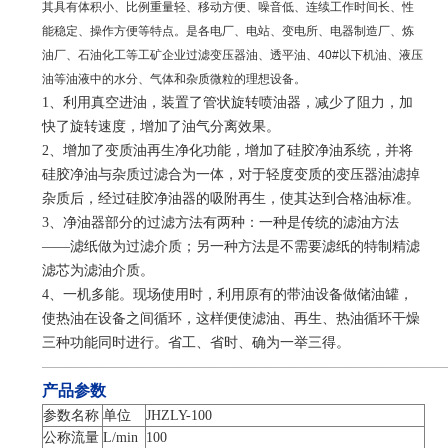
其具有体积小、比例重量轻、移动方便、噪音低、连续工作时间长、性
能稳定、操作方便等特点。是各电厂、电站、变电所、电器制造厂、炼
油厂、石油化工等工矿企业过滤变压器油、透平油、40#以下机油、液压
油等油液中的水分、气体和杂质微粒的理想设备。
1、利用真空进油，装置了管状旋转喷油器，减少了阻力，加
快了旋转速度，增加了油气分离效果。
2、增加了变质油再生净化功能，增加了硅胶净油系统，并将
硅胶净油与杂质过滤合为一体，对于轻度变质的变压器油滤掉
杂质后，经过硅胶净油器的吸附再生，使其达到合格油标准。
3、净油器部分的过滤方法有两种：一种是传统的滤油方法
——滤纸做为过滤介质；另一种方法是不需要滤纸的特制精滤
滤芯为滤油介质。
4、一机多能。现场使用时，利用原有的带油设备做储油罐，
使热油在设备之间循环，这样便使滤油、再生、热油循环干燥
三种功能同时进行。省工、省时、确为一举三得。
————————————————————————————
产品参数
参数名称
单位
JHZLY-100
公称流量
L/min
100