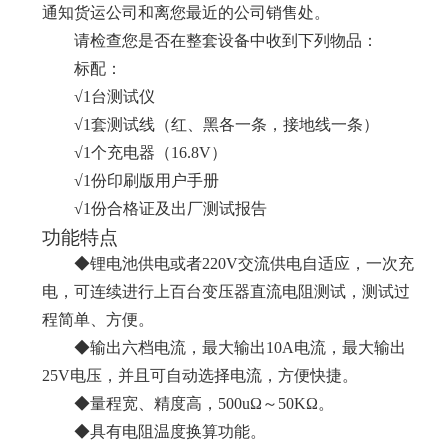
通知货运公司和离您最近的公司销售处。
请检查您是否在整套设备中收到下列物品：
标配：
√
1
台测试仪
√
1
套测试线（红、黑各一条，接地线一条）
√
1
个充电器（
16.8V
）
√
1
份印刷版用户手册
√
1
份合格证及出厂测试报告
功能特点
◆锂电池供电或者
220V
交流供电自适应，一次充
电，可连续进行上百台变压器直流电阻测试，测试过
程简单、方便。
◆输出六档电流，最大输出
10A
电流，最大输出
25V
电压，并且可自动选择电流，方便快捷。
◆量程宽、精度高，
500u
Ω～
50K
Ω。
◆具有电阻温度换算功能。