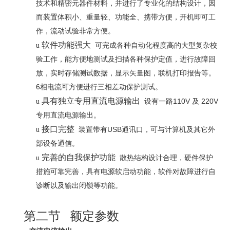
技术和精密元器件材料，并进行了专业化的结构设计，因
而装置体积小、重量轻、功能全、携带方便，开机即可工
作，流动试验非常方便。
软件功能强大
u
可完成各种自动化程度高的大型复杂校
验工作，能方便地测试及扫描各种保护定值，进行故障回
放，实时存储测试数据，显示矢量图，联机打印报告等。
6
相电流可方便进行三相差动保护测试。
具有独立
专用直流电源输出
110V
220V
u
设有一路
及
专用直流电源输出。
接口完整
USB
u
装置带有
通讯口，可与计算机及其它外
部设备通信。
完善的自我保护功能
u
散热结构设计合理，硬件保护
措施可靠完善，具有电源软启动功能，软件对故障进行自
诊断以及输出闭锁等功能。
第二节
额定参数