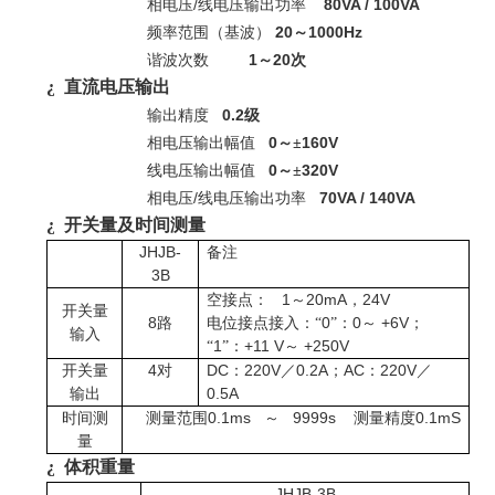
/
80VA / 100VA
相电压
线电压输出功率
20
1000Hz
频率范围（基波）
～
1
20
谐波次数
～
次
¿
直流电压输出
0.2
输出精度
级
0
160V
相电压输出幅值
～±
0
320V
线电压输出幅值
～±
/
70VA / 140VA
相电压
线电压输出功率
¿
开关量及时间测量
JHJB-
备注
3B
1
20mA
24V
空接点：
～
，
开关量
8
0
0
+6V
路
电位接点接入：“
”：
～
；
输入
1
+11 V
+250V
“
”：
～
4
DC
220V
0.2A
AC
220V
开关量
对
：
／
；
：
／
0.5A
输出
0.1ms
9999s
0.1mS
时间测
测量范围
～
测量精度
量
¿
体积重量
JHJB-3B