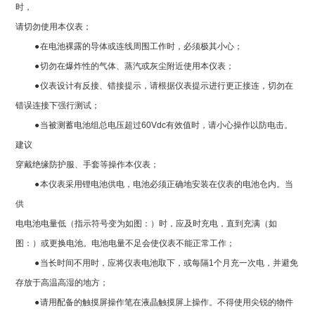
时，
请切勿使用本仪表；
●
在电池裸露的导体或连线周围工作时，必须极其小心；
●
切勿在爆炸性的气体、蒸汽或灰尘附近使用本仪表；
●
仪表设计有反接、错接提示，请根据仪表提示进行更正接连，切勿在
错误连接下强行测试；
●
当被测蓄电池组总电压超过
60Vdc
有效值时，请小心操作以防电击。
建议
穿戴绝缘防护服、手套等操作本仪表；
●
本仪表采用锂电池供电，电池必须正确地安装在仪表的电池仓内。当
供
电电池电量低（指示符号变为如图：
）时，应及时充电，直到充满（如
图：
）或更换电池。电池电量不足会使仪表不能正常工作；
●
当长时间不用时，应将仪表电池取下，或每隔1个月充一次电，并避免
存放于高温高湿的地方；
●
请用配备的触摸屏操作笔在液晶触摸屏上操作。不得使用尖锐的物件