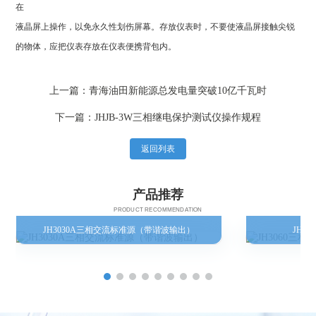
在
液晶屏上操作，以免永久性划伤屏幕。存放仪表时，不要使液晶屏接触尖锐
的物体，应把仪表存放在仪表便携背包内。
上一篇：青海油田新能源总发电量突破10亿千瓦时
下一篇：JHJB-3W三相继电保护测试仪操作规程
返回列表
产品推荐
PRODUCT RECOMMENDATION
JH3030A三相交流标准源（带谐波输出）
JH3