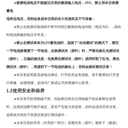
●
被测电池电压不能超过仪表的最高输入电压：
25V
。禁止用本仪表测
量电
池串总电压，否则会造成本仪表的永久性损坏及不可保修；
●
禁止在线测试电池组中单节内部已断路的电池内阻（电压为0），因此
时电池两极的电压非常高；
●
禁止在测试单体为12V蓄电池时，选择了“自动测试”的模式下，测完
一节电池接着测下一节电池，在换测试夹（探针）时，严禁先换红色测试夹
（探针），正确的做法是：先换黑色测试夹（探针）或同时取下红色、黑色
测试夹（探针），再接到下一节电池的极柱上，否则会烧坏测试仪表！
●
本仪表采用直流放电法测试，打开机壳会有危险。请不要擅自打开进
行维修。如需维修，必须与厂家或认可的维修中心联系；
1.2
使用安全和保养
●
本仪表可防强电磁干扰，但如果仪表在过强电磁干扰设备附近使用
时，仪表的读数可能不稳定，甚至产生较大的误差，此时必须关闭本仪表，
远离或关闭此干扰源后再进行测试操作；
●
当本仪表的外壳（外壳的一部分）或测试夹（探针）被拆下（破损）